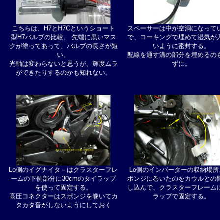
こちらは、H7とH7Cというショート
スペーサーは中が空洞になって
型H7バルブの比較。 先端に黒いマス
で、コーキングで埋めて湿気が
クが塗ってあって、バルブの長さが短
いように密封する。
い。
配線を通す溝の部分を埋めるの
光軸は変わらないと思うが、輝度ムラ
ずに。
ができたりするのかも知れない。
Lo側のイグナイタ－はクラスターフレ
Lo側のインバーターの収納場所
ームの下側部分に30cmのタイラップ
ポンジに巻いたのをカウルとの
を使って固定する。
し込んで、クラスターフレーム
高圧コネクターはスポンジを巻いてカ
ラップで固定する。
タカタ音がしないようにしておく