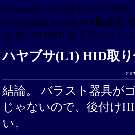
Keywords:
SUZUKI GSX-130
wiring diagram colored 
ECM CDI OBD ダイアグノシス di
ハヤブサ(L1) HID取
216.7
結論。 バラスト器具が
じゃないので、後付けH
い。