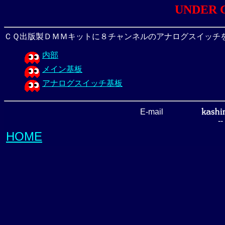
UNDER 
ＣＱ出版製ＤＭＭキットに８チャンネルのアナログスイッチ
内部
メイン基板
アナログスイッチ基板
E-mail
-
HOME