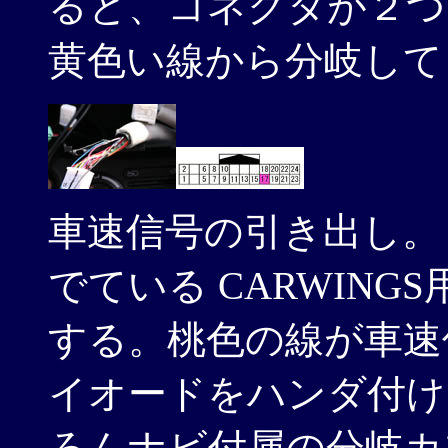
ると、コネクタが２つ
黄色い線から分岐して
車速信号の引き出し。
でている CARWING
する。桃色の線が車速
イオードをハンダ付け
ろんナビ付属の分岐カ