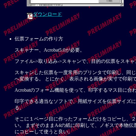
ダウンロード
伝票フォームの作り方
スキャナー、Acrobat5.0が必要。
ファイル->取り込み->スキャンで、目的の伝票をスキャ
スキャンした伝票を一度常用のプリンタで印刷し、同じ
へ変換する。 とにかく、表示される画像が実寸で印刷
Acrobatのフォーム機能を使って、印字するマス目に
印字できる適当なソフトで、用紙サイズを伝票サイズに調整
る。
そこに１ページ目に作ったフォームだけをコピーし、２
い。 まずそのままA4の紙に印刷して、ノギスで本物
にコピーして使うと良い。