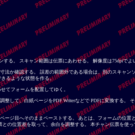
ンする。 スキャン範囲は伝票にあわせる。 解像度は75dpiでよ
寸法か確認する。 誤差の範囲外である場合は、別のスキャンソ
できるような状態を作る。
合わせてフォームを配置してゆく。
して、白紙ページをPDF Writerなどで PDFに変換する
ページ目へそのままペーストする。 あとは、フォームの位置
伝票との位置差を取って、余白を調整する。 本チャン伝票を使