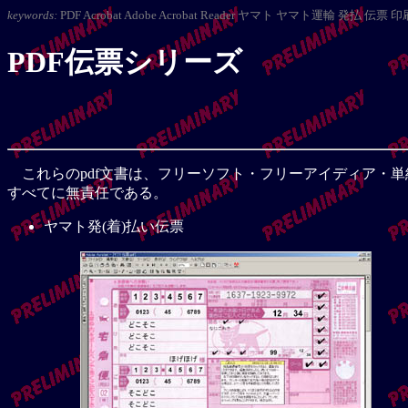
keywords:
PDF Acrobat Adobe Acrobat Reader ヤマト ヤマト運輸 発払 伝
PDF伝票シリーズ
これらのpdf文書は、フリーソフト・フリーアイディア・
すべてに無責任である。
ヤマト発(着)払い伝票