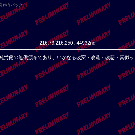
票 印刷 ゆうパック
216.73.216.250 , 44932nd
単純労働の無償頒布であり、いかなる改変・改造・改悪・真似ッ