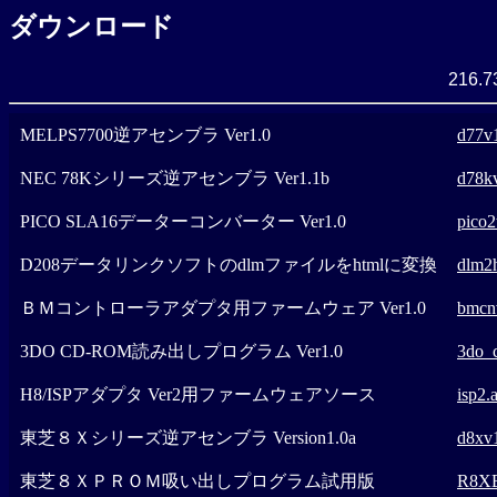
ダウンロード
216.7
MELPS7700逆アセンブラ Ver1.0
d77v1
NEC 78Kシリーズ逆アセンブラ Ver1.1b
d78kv
PICO SLA16データーコンバーター Ver1.0
pico2
D208データリンクソフトのdlmファイルをhtmlに変換
dlm2h
ＢＭコントローラアダプタ用ファームウェア Ver1.0
bmcn
3DO CD-ROM読み出しプログラム Ver1.0
3do_c
H8/ISPアダプタ Ver2用ファームウェアソース
isp2.
東芝８Ｘシリーズ逆アセンブラ Version1.0a
d8xv1
東芝８ＸＰＲＯＭ吸い出しプログラム試用版
R8XE