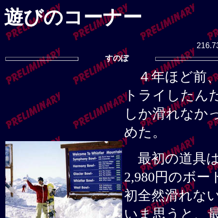
遊びのコーナー
216.7
すのぼ
４年ほど前、
トライしたん
しか滑れなか
めた。
最初の道具は
2,980円の
初全然滑れな
いま思うと、