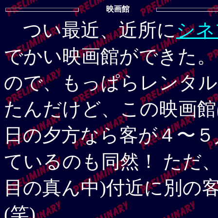
映画館
つい最近、近所に
シネ
でかい映画館ができた。
ので、もっぱらレンタル
たんだけど、この映画館
日の夕方なら客が４〜５
ているのも同然！ ただ
目の真ん中)付近に別の
(笑)