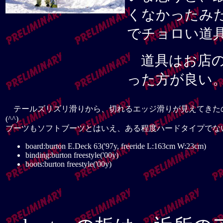
くなかったみ
でチョロい道
道具はお店の
った方が良い。
テールズリズリ滑りから、切れるエッジ滑りが見えてきた
(^^)
ブーツもソフトブーツとはいえ、ある程度ハードタイプでな
board:burton E.Deck 63('97y, freeride L:163cm W:23cm)
binding:burton freestyle('00y)
boots:burton freestyle('00y)