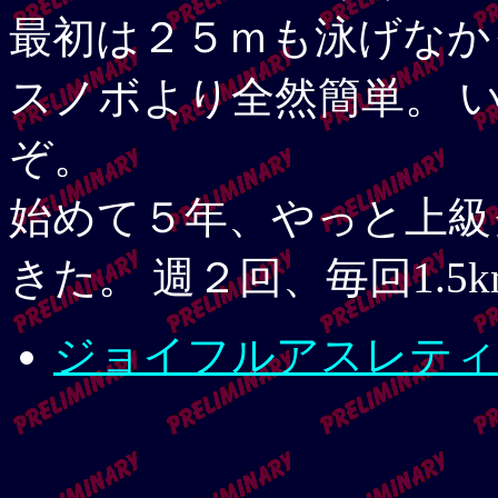
最初は２５ｍも泳げなか
スノボより全然簡単。 
ぞ。
始めて５年、やっと上級
きた。 週２回、毎回1.5
ジョイフルアスレティ