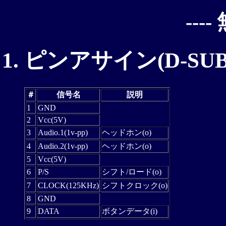
----
ピンアサイン(D-SUB
＃
信号名
説明
1
GND
2
Vcc(5V)
3
Audio.1(1v-pp)
ヘッドホン(o)
4
Audio.2(1v-pp)
ヘッドホン(o)
5
Vcc(5V)
6
P/S
シフト/ロード(o)
7
CLOCK(125KHz)
シフトクロック(o)
8
GND
9
DATA
ボタンデータ(i)