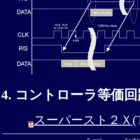
コントローラ等価回
スーパースト２Ｘ
(