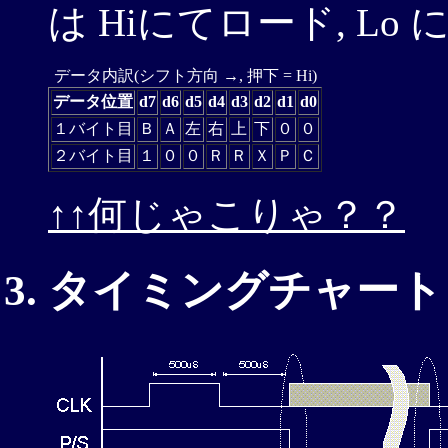
は Hiにてロード, L
データ内訳(シフト方向 →, 押下 = Hi)
データ位置
d7
d6
d5
d4
d3
d2
d1
d0
１バイト目
Ｂ
Ａ
左
右
上
下
０
０
２バイト目
１
０
０
Ｒ
Ｒ
Ｘ
Ｐ
Ｃ
↑↑何じゃこりゃ？？
タイミングチャート