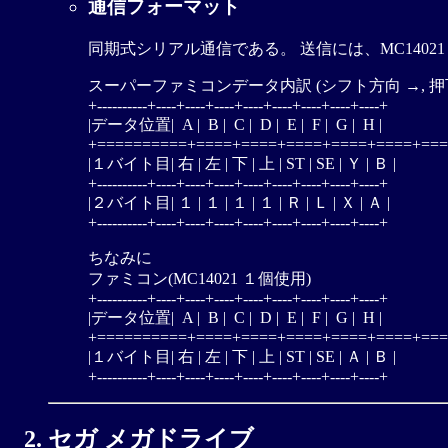
通信フォーマット
同期式シリアル通信である。 送信には、MC1402
スーパーファミコンデータ内訳 (シフト方向 →, 押下 =
+----------+----+----+----+----+----+----+----+----+

|データ位置|  A |  B |  C |  D |  E |  F |  G |  H |

+==========+====+====+====+====+====+===
|１バイト目| 右 | 左 | 下 | 上 | ST | SE | Ｙ | Ｂ |

+----------+----+----+----+----+----+----+----+----+

|２バイト目| １ | １ | １ | １ | Ｒ | Ｌ | Ｘ | Ａ |

ちなみに

ファミコン(MC14021 １個使用)

+----------+----+----+----+----+----+----+----+----+

|データ位置|  A |  B |  C |  D |  E |  F |  G |  H |

+==========+====+====+====+====+====+===
|１バイト目| 右 | 左 | 下 | 上 | ST | SE | Ａ | Ｂ |

セガ メガドライブ