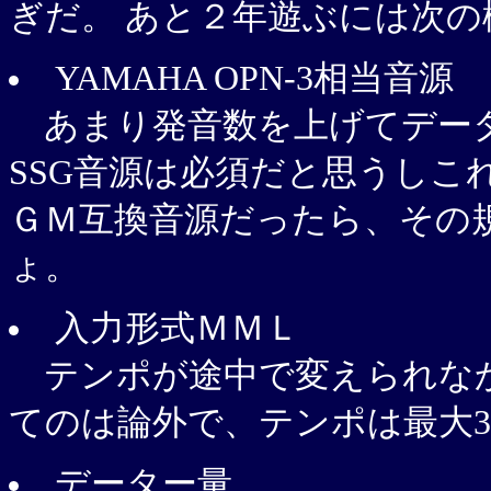
ぎだ。 あと２年遊ぶには次の
YAMAHA OPN-3相当音源
あまり発音数を上げてデー
SSG音源は必須だと思うしこ
ＧＭ互換音源だったら、その
ょ。
入力形式ＭＭＬ
テンポが途中で変えられなか
てのは論外で、テンポは最大384
データー量