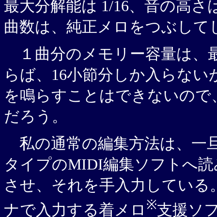
最大分解能は 1/16、音の高
曲数は、純正メロをつぶして
１曲分のメモリー容量は、最大
らば、16小節分しか入らない
を鳴らすことはできないので
だろう。
私の通常の編集方法は、一旦 X
タイプのMIDI編集ソフトへ
させ、それを手入力している
※
ナで入力する着メロ
支援ソ