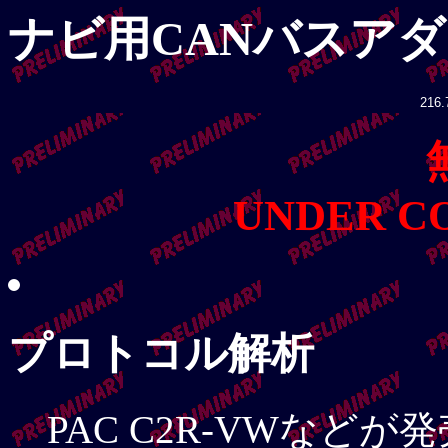
ナビ用CANバスア
216.
UNDER C
プロトコル解析
PAC C2R-VWなど