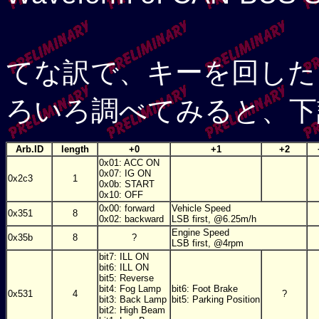
てな訳で、キーを回した
ろいろ調べてみると、下
Arb.ID
length
+0
+1
+2
0x01: ACC ON
0x07: IG ON
0x2c3
1
0x0b: START
0x10: OFF
0x00: forward
Vehicle Speed
0x351
8
0x02: backward
LSB first, @6.25m/h
Engine Speed
0x35b
8
?
LSB first, @4rpm
bit7: ILL ON
bit6: ILL ON
bit5: Reverse
bit4: Fog Lamp
bit6: Foot Brake
0x531
4
?
bit3: Back Lamp
bit5: Parking Position
bit2: High Beam