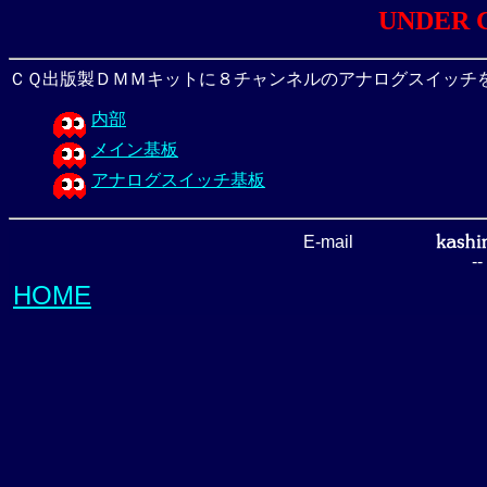
UNDER 
ＣＱ出版製ＤＭＭキットに８チャンネルのアナログスイッチ
内部
メイン基板
アナログスイッチ基板
E-mail
-
HOME