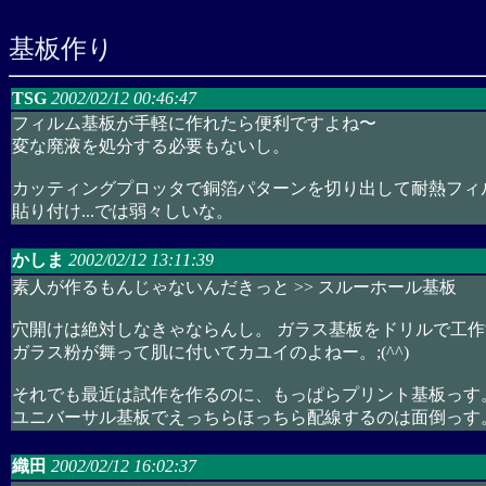
基板作り
TSG
2002/02/12 00:46:47
フィルム基板が手軽に作れたら便利ですよね〜
変な廃液を処分する必要もないし。
カッティングプロッタで銅箔パターンを切り出して耐熱フィ
貼り付け...では弱々しいな。
かしま
2002/02/12 13:11:39
素人が作るもんじゃないんだきっと >> スルーホール基板
穴開けは絶対しなきゃならんし。 ガラス基板をドリルで工
ガラス粉が舞って肌に付いてカユイのよねー。;(^^)
それでも最近は試作を作るのに、もっぱらプリント基板っす
ユニバーサル基板でえっちらほっちら配線するのは面倒っす
織田
2002/02/12 16:02:37