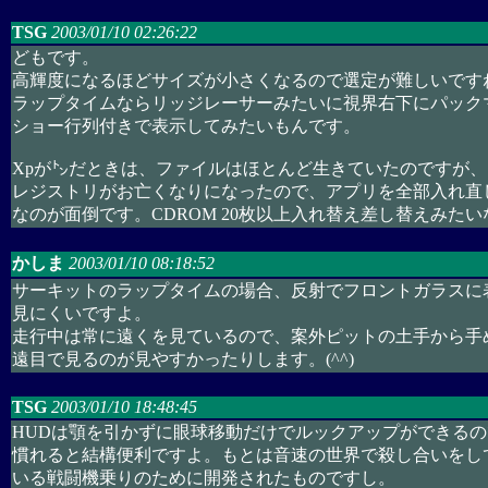
TSG
2003/01/10 02:26:22
どもです。
高輝度になるほどサイズが小さくなるので選定が難しいです
ラップタイムならリッジレーサーみたいに視界右下にパック
ショー行列付きで表示してみたいもんです。
Xpが㌧だときは、ファイルはほとんど生きていたのですが、
レジストリがお亡くなりになったので、アプリを全部入れ直
なのが面倒です。CDROM 20枚以上入れ替え差し替えみたい
かしま
2003/01/10 08:18:52
サーキットのラップタイムの場合、反射でフロントガラスに
見にくいですよ。
走行中は常に遠くを見ているので、案外ピットの土手から手
遠目で見るのが見やすかったりします。(^^)
TSG
2003/01/10 18:48:45
HUDは顎を引かずに眼球移動だけでルックアップができるの
慣れると結構便利ですよ。もとは音速の世界で殺し合いをし
いる戦闘機乗りのために開発されたものですし。