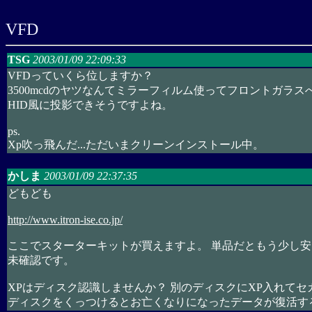
VFD
TSG
2003/01/09 22:09:33
VFDっていくら位しますか？
3500mcdのヤツなんてミラーフィルム使ってフロントガラス
HID風に投影できそうですよね。
ps.
Xp吹っ飛んだ...ただいまクリーンインストール中。
かしま
2003/01/09 22:37:35
どもども
http://www.itron-ise.co.jp/
ここでスターターキットが買えますよ。 単品だともう少し
未確認です。
XPはディスク認識しませんか？ 別のディスクにXP入れて
ディスクをくっつけるとお亡くなりになったデータが復活する