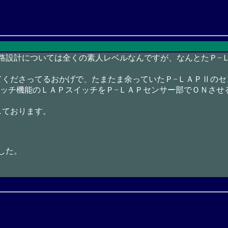
路設計については全くの素人レベルなんですが、なんとたＰ−
てくださってるおかげで、たまたま余っていたＰ−ＬＡＰⅡの
ウオッチ機能のＬＡＰスイッチをＰ−ＬＡＰセンサー部でＯＮさ
しております。
した。