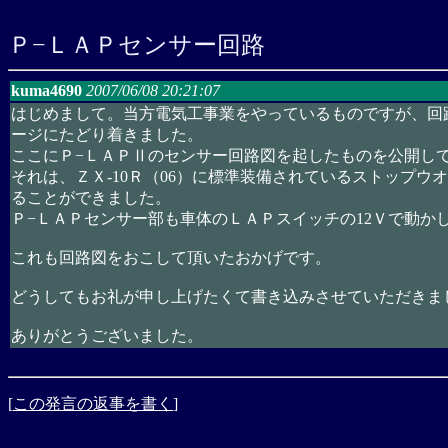
Ｐ−ＬＡＰセンサー回路
kuma4690
2007/06/08 20:21:07
はじめまして。当方電気工事業をやっているものですが、回
ージにたどり着きました。
ここにＰ−ＬＡＰⅡのセンサー回路図を起したものを公開し
それは、ＺＸ-10Ｒ（06）に標準装備されているストップ
ることができました。
Ｐ−ＬＡＰセンサー部も車体のＬＡＰスイッチの12Ｖで動か
これも回路図をおこして頂いたおかげです。
どうしてもお礼が申し上げたくて書き込みさせていただきま
ありがとうございました。
[
この発言の返事を書く
]