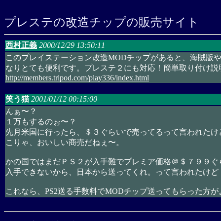
プレステの改造チップの販売サイト
西村正義
2000/12/29 13:50:11
このプレイステーション改造MODチップがあると、海賊版や
なりとても便利です。プレステ２にも対応！簡単取り付け説
http://members.tripod.com/play336/index.html
笑う猫
2001/01/12 00:15:00
んぁ〜？
１万もするのぉ〜？
先月米国に行ったら、＄３ぐらいで売ってるって言われたけ
こりゃ、おいしい商売だねぇ〜。
かの国ではまだＰＳ２が入手難でプレミア価格＠＄７９９ぐ
入手できないから、日本から送ってくれ。って言われたけど
これなら、PS2送る手数料でMODチップ送ってもらった方が