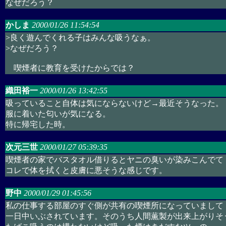
なぜだろう？
かしま
2000/01/26 11:54:54
>良く遊んでくれる子はみんな吸うなぁ。
>なぜだろう？
喫煙者に教育を受けたからでは？
織田裕一
2000/01/26 13:42:55
吸っていること自体は気にならないけど→最近そうなった。
服に着いた匂いが気になる。
特に帰宅した時。
次元三世
2000/01/27 05:39:35
喫煙者の家でバスタオル借りるとヤニの臭いが染みこんでて
コレで体を拭くと皮膚に悪そうな感じです。
野中
2000/01/29 01:45:56
私の仕事する部屋のすぐ側が共有の喫煙所になっていまして
一日中いぶされています。そのうち人間薫製が出来上がりそ