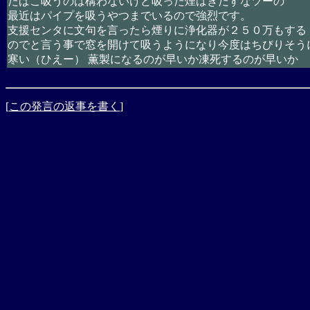
たばこ吸うのは構わないけど吸った煙はきだすなツーの
最近はパイプを吸うやつまでいるので強烈です。
支援センタに文句を言ったら煙りに浄化器が２５０万もする
のでと言う事で窓を開けて吸うようになり今度はちびりそう
寒い（ひえー） 薫製になるのが早いか凍死するのが早いか
[
この発言の返事を書く
]