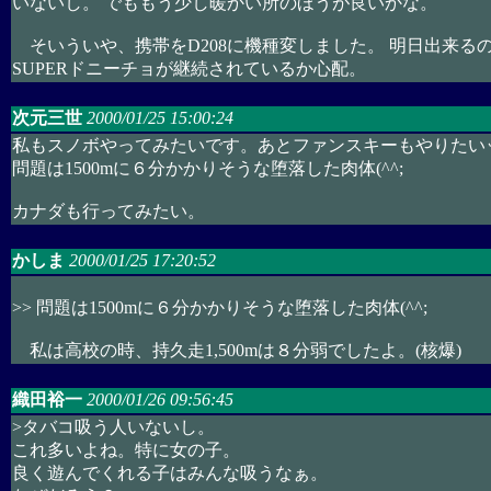
いないし。 でももう少し暖かい所のほうが良いかな。
そいういや、携帯をD208に機種変しました。 明日出来る
SUPERドニーチョが継続されているか心配。
次元三世
2000/01/25 15:00:24
私もスノボやってみたいです。あとファンスキーもやりたい
問題は1500mに６分かかりそうな堕落した肉体(^^;
カナダも行ってみたい。
かしま
2000/01/25 17:20:52
>> 問題は1500mに６分かかりそうな堕落した肉体(^^;
私は高校の時、持久走1,500mは８分弱でしたよ。(核爆)
織田裕一
2000/01/26 09:56:45
>タバコ吸う人いないし。
これ多いよね。特に女の子。
良く遊んでくれる子はみんな吸うなぁ。