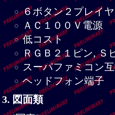
６ボタン２プレイヤ
ＡＣ１００Ｖ電源
低コスト
ＲＧＢ２１ピン, Ｓ
スーパファミコン互
ヘッドフォン端子
図面類