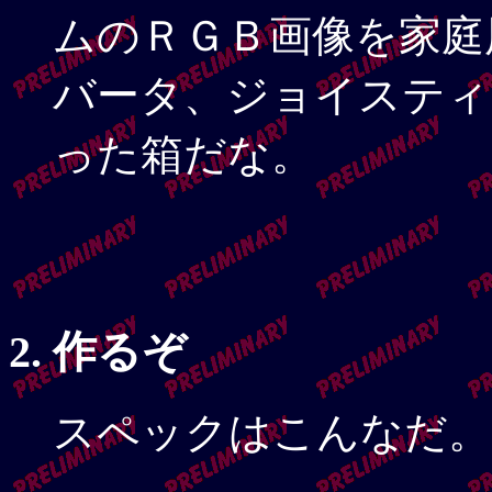
ムのＲＧＢ画像を家庭
バータ、ジョイスティ
った箱だな。
作るぞ
スペックはこんなだ。