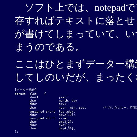
ソフト上では、notepa
存すればテキストに落とせる
が書けてしまっていて、い
まうのである。
ここはひとまずデーター構
してしのいだが、まったく
[データー構造]

struct	slot	{

	short		year;

	char		month, day

	char		dmy1;

	char		hour, min, sec;		/* だいたいよー、時間はUTCで記録しろよ。 */

	unsigned short	top_addr;

	char		dmy2[10];

	unsigned short	size;

	char		dmy3[2];

	char		avail;

	char		dmy4[39];

};
