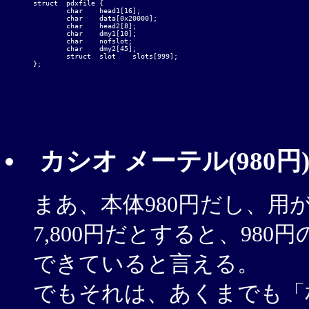
struct	pdxfile	{

	char	head1[16];

	char	data[0x20000];

	char	head2[8];

	char	dmy1[10];

	char	nofslot;

	char	dmy2[45];

	struct	slot	slots[999];

};

カシオ メーテル(980円
まあ、本体980円だし、用が
7,800円だとすると、98
できていると言える。
でもそれは、あくまでも「