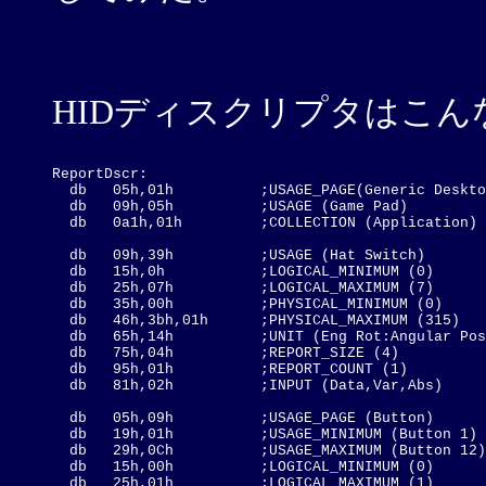
HIDディスクリプタはこん
ReportDscr:

  db   05h,01h          ;USAGE_PAGE(Generic Deskto
  db   09h,05h          ;USAGE (Game Pad)

  db   0a1h,01h         ;COLLECTION (Application)

  db   09h,39h          ;USAGE (Hat Switch)

  db   15h,0h           ;LOGICAL_MINIMUM (0)

  db   25h,07h          ;LOGICAL_MAXIMUM (7)

  db   35h,00h          ;PHYSICAL_MINIMUM (0)

  db   46h,3bh,01h      ;PHYSICAL_MAXIMUM (315)

  db   65h,14h          ;UNIT (Eng Rot:Angular Pos
  db   75h,04h          ;REPORT_SIZE (4)

  db   95h,01h          ;REPORT_COUNT (1)

  db   81h,02h          ;INPUT (Data,Var,Abs)

  db   05h,09h          ;USAGE_PAGE (Button)

  db   19h,01h          ;USAGE_MINIMUM (Button 1)

  db   29h,0Ch          ;USAGE_MAXIMUM (Button 12)

  db   15h,00h          ;LOGICAL_MINIMUM (0)

  db   25h,01h          ;LOGICAL_MAXIMUM (1)
