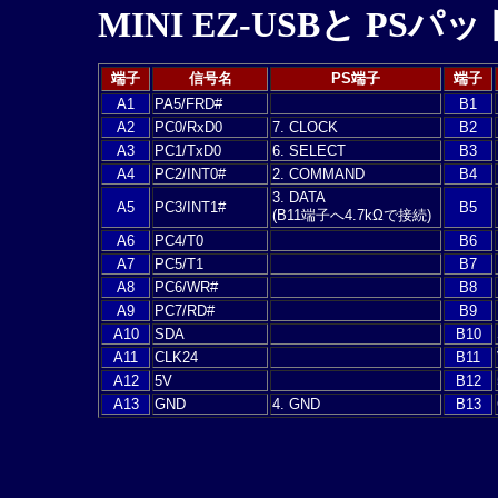
MINI EZ-USBと PS
端子
信号名
PS端子
端子
A1
PA5/FRD#
B1
A2
PC0/RxD0
7. CLOCK
B2
A3
PC1/TxD0
6. SELECT
B3
A4
PC2/INT0#
2. COMMAND
B4
3. DATA
A5
PC3/INT1#
B5
(B11端子へ4.7kΩで接続)
A6
PC4/T0
B6
A7
PC5/T1
B7
A8
PC6/WR#
B8
A9
PC7/RD#
B9
A10
SDA
B10
A11
CLK24
B11
A12
5V
B12
A13
GND
4. GND
B13