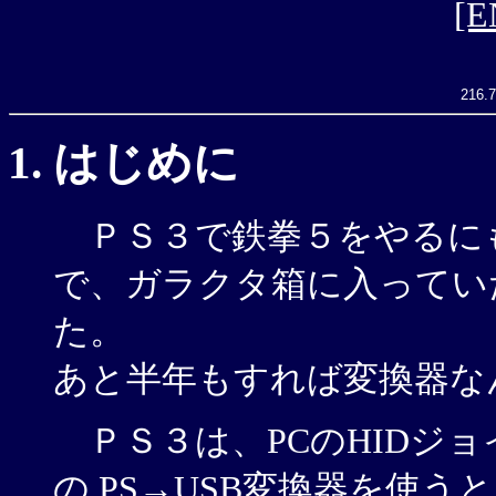
[E
216.7
はじめに
ＰＳ３で鉄拳５をやるに
で、ガラクタ箱に入っていた
た。
あと半年もすれば変換器なん
ＰＳ３は、PCのHIDジ
の PS→USB変換器を使