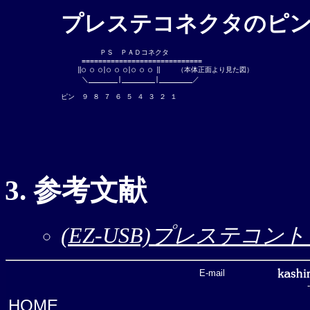
プレステコネクタのピ
      　　ＰＳ　ＰＡＤコネクタ

     =============================

    ‖○ ○ ○|○ ○ ○|○ ○ ○ ‖    （本体正面より見た図）

     ＼_______|________|________／

参考文献
(EZ-USB)プレステコン
E-mail
HOME