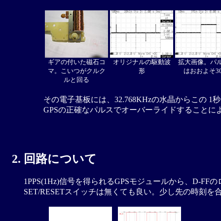
ギアの付いた磁石コ
オリジナルの駆動波
拡大画像。パ
マ。こいつがクルク
形
はおおよそ30
ルと回る
その電子基板には、32.768KHzの水晶からこ
GPSの正確なパルスでオーバーライドすることに
回路について
1PPS(1Hz)信号を得られるGPSモジュールから、D-
SET/RESETスイッチは無くても良い。少し先の時