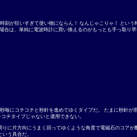
時刻が狂いすぎて使い物にならん！ なんじゃこりゃ！ という
な場合は、単純に電波時計に買い換えるのがもっとも手っ取り早
秒毎にコチコチと秒針を進めてゆくタイプだ。 たまに秒針が滑
チコチタイプじゃないと適用できない。
りに片方向にうまく回ってゆくような角度で電磁石のコアが配置し
という具合だ。