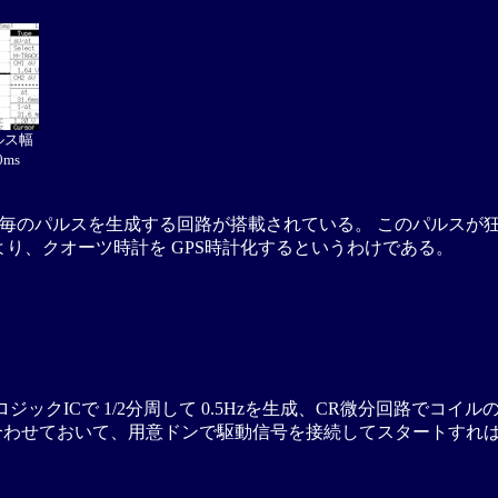
ルス幅
ms
の 1秒毎のパルスを生成する回路が搭載されている。 このパル
より、クオーツ時計を GPS時計化するというわけである。
FFのロジックICで 1/2分周して 0.5Hzを生成、CR微分回路
刻を合わせておいて、用意ドンで駆動信号を接続してスタートすれ