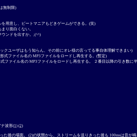
は無制限)
を用意し、ビートマニアもどきゲームができる。(笑)
あまり面白くない。
ンドを出すか。;(^^)
xtention(マックユーザはもう知らん、その前にオレ様の言ってる事自体理解できまい)
O9660形式ファイル名の MP3ファイルをロードし再生する。(暫定)
 ISO9660形式ファイル名の MP3ファイルをロードし再生する。 ２番目以降の
ジアナ波形
(1)
(2)
わった後の場面。 (2)の状態から、ストリームを送りきった後も 100msは音