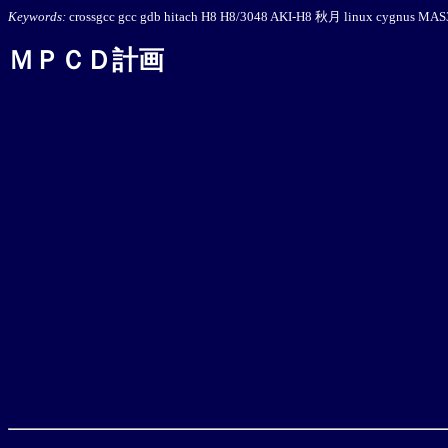
Keywords:
crossgcc gcc gdb hitach H8 H8/3048 AKI-H8 秋月 linux cygnus 
ＭＰＣＤ計画