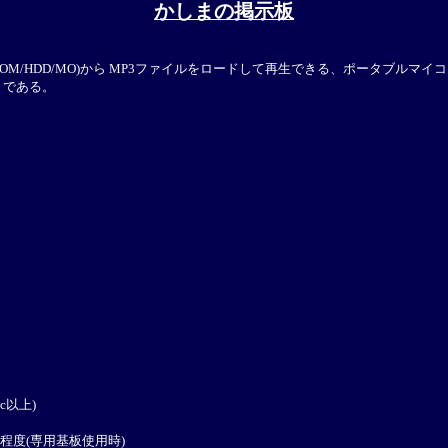
かしまの掲示板
OM/HDD/MO)から MP3ファイルをロードして再生できる、ポータブルマイ
うである。
ec以上)
x15程度(専用基板使用時)