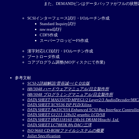
また、DEMANDピンはデータバッファがフルの状態
SCSIインターフェース試行・I/Oルーチン作成
Standard Inquiry試行
raw read試行
CDFS作成
スーパーフロッピーFS作成
漢字対応LCD試行・I/Oルーチン作成
ブートローダ作成
コアプログラム調整(MOディスクにて作業)
参考文献
SCSI-2詳細解説/菅谷誠一/ＣＱ出版
H8/3048 ハードウェアマニュアル/日立製作所
H8/3048 プログラミングマニュアル/日立製作所
DATA SHEET MAS3507D MPEG1/2 Layer2/3 AudioDecoder/M
DATA SHEET XC9536 ISP PLD/Xilinx
DATA SHEET Am33C93A Enhanced SCSI-Bus Interface Controll
DATA SHEET G1213 128x32 graphic LCD/SII
DATA SHEET HM5118160 1Mx16 DRAM/Hitachi, Ltd.
DATA SHEET LC7883K 8fs DAC/三洋
ISO 9660 CD-ROMファイルシステムの概要
Joliet Specification