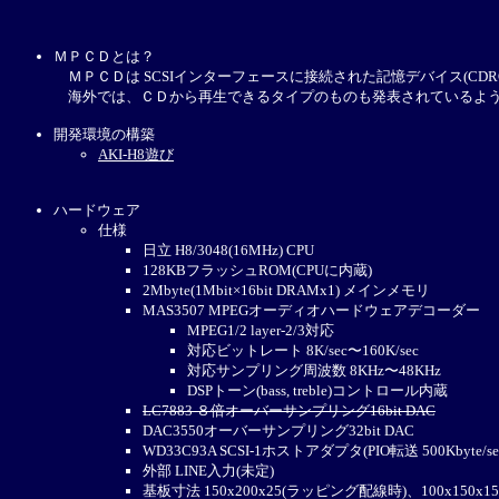
ＭＰＣＤとは？
ＭＰＣＤは SCSIインターフェースに接続された記憶デバイス(CDR
海外では、ＣＤから再生できるタイプのものも発表されているよ
開発環境の構築
AKI-H8遊び
ハードウェア
仕様
日立 H8/3048(16MHz) CPU
128KBフラッシュROM(CPUに内蔵)
2Mbyte(1Mbit×16bit DRAMx1) メインメモリ
MAS3507 MPEGオーディオハードウェアデコーダー
MPEG1/2 layer-2/3対応
対応ビットレート 8K/sec〜160K/sec
対応サンプリング周波数 8KHz〜48KHz
DSPトーン(bass, treble)コントロール内蔵
LC7883 ８倍オーバーサンプリング16bit DAC
DAC3550オーバーサンプリング32bit DAC
WD33C93A SCSI-1ホストアダプタ(PIO転送 500Kbyte/s
外部 LINE入力(未定)
基板寸法 150x200x25(ラッピング配線時)、100x150