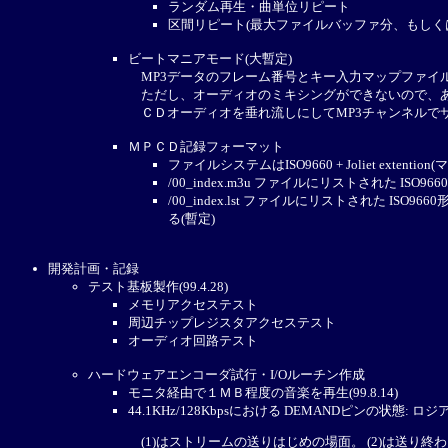
ランダム再生・曲単位リピート
区間リピート(最大ファイルバッファ分、もしく
ビートマニアモード(大暫定)
MP3データのフレーム番号とキー入力マップファイル
ただし、オーディオのミキシングができないので、
ＣＤオーディオを垂れ流しにしてMP3チャンネルでサウ
ＭＰＣＤ記録フォーマット
ファイルシステムはISO9660 + Joliet e
/00_index.m3u ファイルにリストされた IS
/00_index.lst ファイルにリストされた
る(暫定)
開発計画・記録
テスト基板製作(99.4.28)
メモリアクセステスト
周辺チップレジスタアクセステスト
オーディオ回路テスト
ハードウェアエンコーダ試行・I/Oルーチン作成
モニタ経由で１ＭＢ程度の音楽を再生(99.8.14)
44.1KHz/128Kbpsにおける DEMANDピンの状態: ロ
(1)はストリームの送りはじめの場面。 (2)は送り終