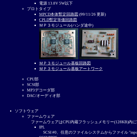
電源 13.8V 5W以下
プロトタイプ
MPCD本体暫定回路図
(99/11/26 更新)
CPLD暫定等価回路図
ＭＰ３モジュール(ハンダ途中)
ＭＰ３モジュール基板回路図
ＭＰ３モジュール基板アートワーク
CPU部
SCSI部
MP3デコーダ部
DAC/オーディオ部
ソフトウェア
ファームウェア
ファームウェアはCPU内蔵フラッシュメモリー(128KB)内
IPL
SCSI #0、任意のファイルシステムからファイル "mp