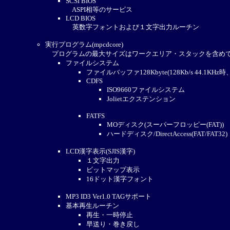
SCSI BIOS
ASPI相等のサービス
LCD BIOS
英数字フォントおよび１文字出力ルーチン
実行プログラム(mpcdcore)
プログラムの最大サイズはワークエリア・スタックを含め
ファイルシステム
ファイルバッファ128Kbyte(128Kb/s 44.1KHz
CDFS
ISO9660ファイルシステム
Jolietエクステンション
FATFS
MOディスク(スーパーフロッピー(FAT))
ハードディスク/DirectAccess(FAT/FAT32)
LCD漢字表示(SJIS漢字)
１文字出力
ビットマップ表示
16ドット漢字フォント
MP3 ID3 Ver1.0 TAGサポート
基本再生ルーチン
再生・一時停止
早送り・巻き戻し