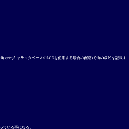
引き数に半角カナ(キャラクタベースのLCDを使用する場合の配慮)で曲の叙述を記載す
が鳴っている事になる。