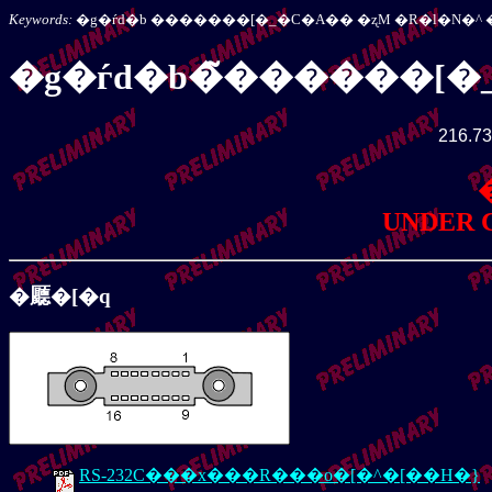
Keywords:
�g�ѓd�b �������[�_�C�A�� �ʐM �R�l�N�^ 
�g�ѓd�b�̃������[
216.73
UNDER 
�㕔�[�q
RS-232C���x���R���o�[�^�[��H�}