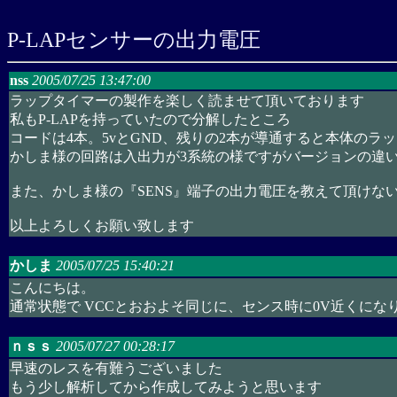
P-LAPセンサーの出力電圧
nss
2005/07/25 13:47:00
ラップタイマーの製作を楽しく読ませて頂いております
私もP-LAPを持っていたので分解したところ
コードは4本。5vとGND、残りの2本が導通すると本体のラ
かしま様の回路は入出力が3系統の様ですがバージョンの違
また、かしま様の『SENS』端子の出力電圧を教えて頂けな
以上よろしくお願い致します
かしま
2005/07/25 15:40:21
こんにちは。
通常状態で VCCとおおよそ同じに、センス時に0V近くにな
ｎｓｓ
2005/07/27 00:28:17
早速のレスを有難うございました
もう少し解析してから作成してみようと思います