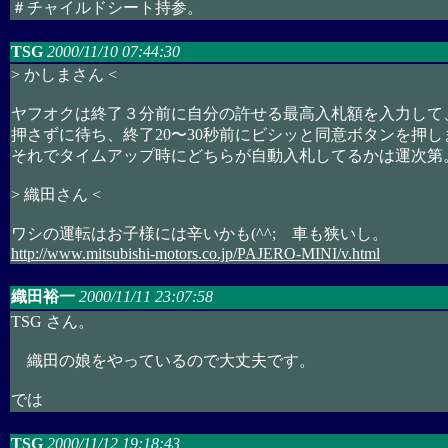
＃チャイルドシート持参。
TSG
2000/11/10 07:44:30
> かしまさん <
ヤフオクは終了３分前に自分の許せる最高入札額を入力して
押さずに待ち、終了20〜30秒前にビシッと同意ボタンを押し
それでタイムアップ時にどちらが自動入札してるかは運次第
> 織田さん <
ワシの運転はお子様には辛いかも(^^; 車も狭いし。
http://www.mitsubishi-motors.co.jp/PAJERO-MINI/v.html
織田裕一
2000/11/11 23:07:58
TSG さん。
織田の娘をやっているので大丈夫です。
では
TSG
2000/11/12 19:18:43