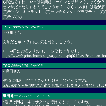
ら関越ですね。やっぱ音楽はユーミンとサザンでしょうか？
センサだったりするのでしょうか？ さらに温泉には亀が潜
(C)デ・ジ・キャラット (C)センチメンタルグラフティ (C)To 
(C)ラブひな
TSG
2000/11/16 12:48:56
> Ｏ川さん
文章だと寒いです(-_-; 気を付けましょう。
1/3,1/4日だと軽プリのコテージ取れそうです。
https://www2.princehotels.co.jp/app_room/piq0210.asp?common
TSG
2000/11/16 13:04:38
> 織田さん
湯沢は関越一本でサクッと行けそうでイイですね。
GALA駅から多少離れた宿でも私とかしまさんが車で行けば
織田裕一
2000/11/17 23:39:07
>湯沢は関越一本でサクッと行けそうでイイですね。