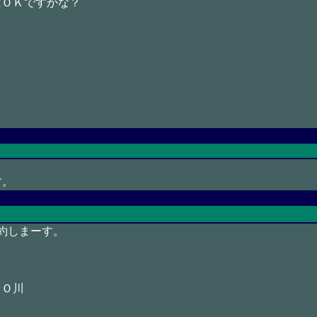
ばＯＫですかな？
す。
約しまーす。
、Ｏ川