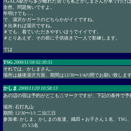
>GALA駅から多少離れた宿でも私とかしまさんが車で行け
全然、問題無いですよ。
年明けでも…。
で、湯沢かガーラのどちらかがイイですね。
＃出来れば湯沢ですね。
＃でも、着ていただきやすいほうでイイです。
＃とりあえず、その前に子供抜きで一人で影練します。
では
TSG
2000/11/18 02:30:51
それでは、かしまさん。
場所は越後湯沢方面、期間は12/30〜1/4の間でお願い致しま
かしま
2000/11/20 10:58:13
あの辺の宿は予約がどこも△マークですが、下記の条件で予
場所: 石打丸山
期間: 12/30〜1/1 二泊三日
参加者: かしま、かしまの友達、織田＋お子さん１名、TSG
の 5.5名