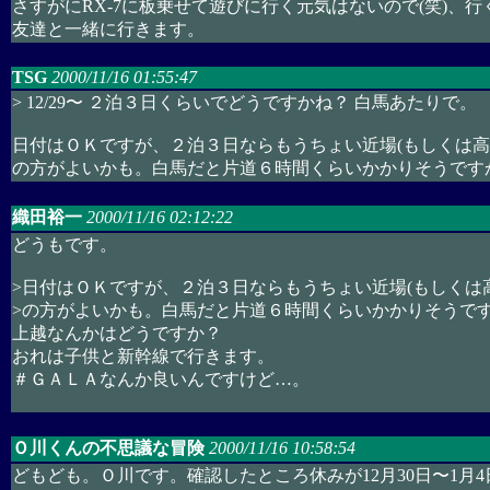
さすがにRX-7に板乗せて遊びに行く元気はないので(笑)、
友達と一緒に行きます。
TSG
2000/11/16 01:55:47
> 12/29〜 ２泊３日くらいでどうですかね？ 白馬あたりで。
日付はＯＫですが、２泊３日ならもうちょい近場(もしくは高
の方がよいかも。白馬だと片道６時間くらいかかりそうです
織田裕一
2000/11/16 02:12:22
どうもです。
>日付はＯＫですが、２泊３日ならもうちょい近場(もしくは
>の方がよいかも。白馬だと片道６時間くらいかかりそうで
上越なんかはどうですか？
おれは子供と新幹線で行きます。
＃ＧＡＬＡなんか良いんですけど…。
Ｏ川くんの不思議な冒険
2000/11/16 10:58:54
どもども。Ｏ川です。確認したところ休みが12月30日〜1