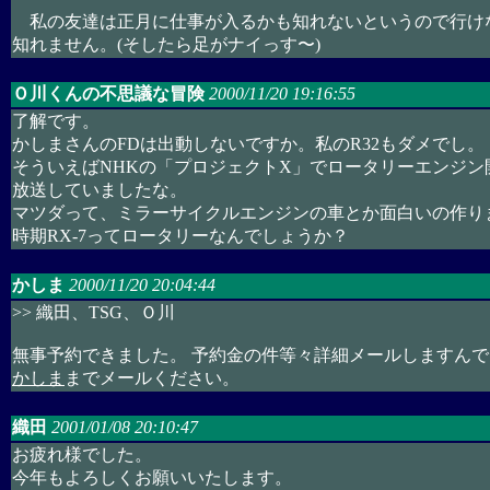
私の友達は正月に仕事が入るかも知れないというので行け
知れません。(そしたら足がナイっす〜)
Ｏ川くんの不思議な冒険
2000/11/20 19:16:55
了解です。
かしまさんのFDは出動しないですか。私のR32もダメでし。
そういえばNHKの「プロジェクトX」でロータリーエンジン
放送していましたな。
マツダって、ミラーサイクルエンジンの車とか面白いの作り
時期RX-7ってロータリーなんでしょうか？
かしま
2000/11/20 20:04:44
>> 織田、TSG、Ｏ川
無事予約できました。 予約金の件等々詳細メールしますんで
かしま
までメールください。
織田
2001/01/08 20:10:47
お疲れ様でした。
今年もよろしくお願いいたします。