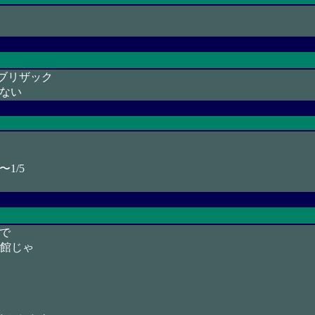
ブリザック
ない
1/5
で
旅館じゃ