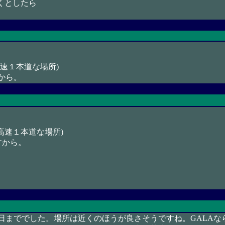
行くとしたら
速１本道な場所)
から。
高速１本道な場所)
すから。
月4日まででした。場所は近くのほうが良さそうですね。GALA