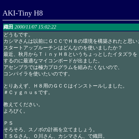
AKI-Tiny H8
織田
2000/11/07 15:02:22
どうもです。
カシマさんは以前にＧＣＣでＨ８の環境を構築されたと思い
スタートアップルーチンはどんなのを使いましたか？
最近、秋月からＴｉｎｙＨ８というちょっとしたイタズラを
するのに最適なマイコンボードが出ました。
アセンブラでは極力プログラムを組みたくないので、
コンパイラを使いたいのです。
とりあえず、Ｈ８用のＧＣＣはインストールしました。
＃Ｃｙｇｎｕｓです。
教えてください。
よろぴく。
ＰＳ
そろそろ、スノボの計画を立てましょう。
ＴＳＧさん、Ｏ川さん、カシマさん、で織田。