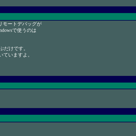
。 リモートデバッグが
dowsで使うのは
呼ぶだけです。
が付いていますよ。