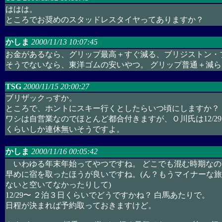
ははは。
ところでお奨めのスタッドレスタイヤってありますか？
かしま
2000/11/13 10:07:45
お金があるなら、グリップ最高＋すぐ減る、ブリジストン・
そうでないなら、東洋ゴムの安いやつ。 グリップ普通＋減ら
TSG
2000/11/15 20:00:27
ブリザックっすか。
ところで、ホントにスキー行くとしたらいつ頃にしますか？
ワシは自営業なのでほとんど都合付きますが、Ｏ川氏は12/29〜
くらいしか連休無いそうですよ。
かしま
2000/11/16 00:05:42
いわゆる年末年始ってやつですね。 どこでも混む時期なの
早めに宿を取ったほうが良いですね。(ん？もうマイナーな
ないと空いてなかったりして)
12/29〜 ２泊３日くらいでどうですかね？ 白馬あたりで。
日程が決まれば予約取っておきますけど。