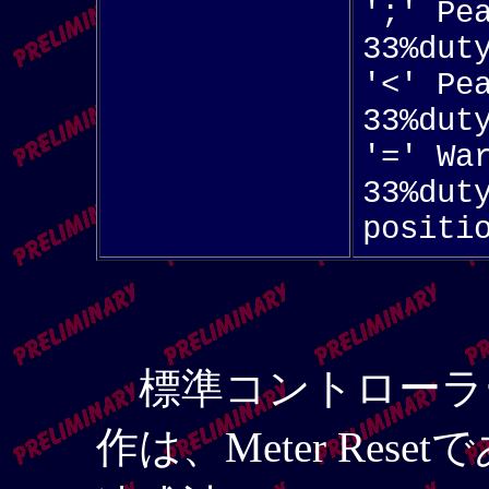
';' Pe
33%dut
'<' Pe
33%dut
'=' Wa
33%dut
positi
標準コントローラ
作は、Meter Rese