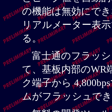
の機能は無効にでき
リアルメーター表示
る。
富士通のフラッシ
て、基板内部のWR
ク端子から 4,800
ムがフラッシュでき