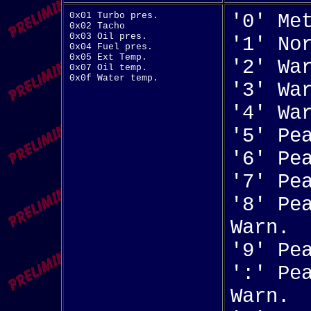
0x01 Turbo pres.
'0' Me
0x02 Tacho
0x03 Oil pres.
'1' No
0x04 Fuel pres.
0x05 Ext Temp.
'2' Wa
0x07 Oil temp.
0x0f Water temp.
'3' Wa
'4' Wa
'5' Pe
'6' Pe
'7' Pe
'8' Pe
Warn.
'9' Pe
':' Pe
Warn.