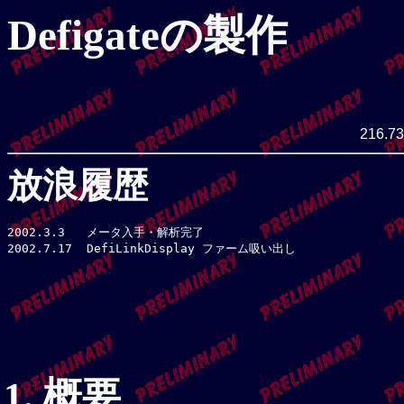
Defigateの製作
216.73
放浪履歴
2002.3.3   メータ入手・解析完了

概要