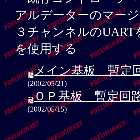
アルデーターのマージ
３チャンネルのUART
を使用する
メイン基板 暫定
(2002/05/21)
ＯＰ基板 暫定回
(2002/05/15)