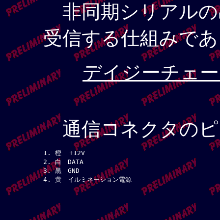
非同期シリアルの
受信する仕組みであ
デイジーチェーン
通信コネクタのピ
1. 橙  +12V

2. 白　DATA

3. 黒　GND
