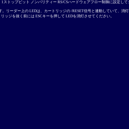
ビット 1ストップビット ノンパリティー RS/CSハードウェアフロー制御に設
す。リーダー上の LEDは、カートリッジの /RESET信号と連動していて
ッジを抜く前には ESCキーを押して LEDを消灯させてください。