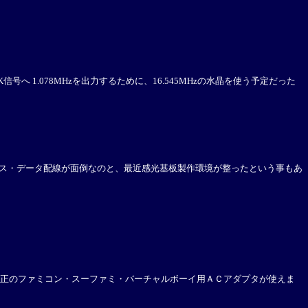
 1.078MHzを出力するために、16.545MHzの水晶を使う予定だった
レス・データ配線が面倒なのと、最近感光基板製作環境が整ったという事もあ
正のファミコン・スーファミ・バーチャルボーイ用ＡＣアダプタが使えま