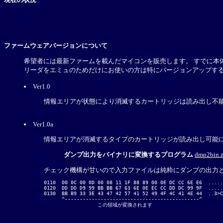
ファームウェアバージョンについて
希望者には最新ファームを載んだマイコンを販売します。 すでに本体を
リーダをエミュのためだけにお使いの方は特にバージョンアップする
Ver1.0
情報エリアが状態により消滅するカートリッジは読み出し不
Ver1.0a
情報エリアが消滅するタイプのカートリッジが読み出し可能になった。
ダンプ出力をバイナリに変換するプログラム
dmp2bin.z
チェック機構が甘いので入力ファイルは純粋にダンプの出力とな
0110  00 0C 00 0D 00 08 11 1F 88 89 00 0E DC CC 6E E6  .....
0120  DD DD D9 99 BB BB 67 63 6E 0E EC CC DD DC 99 9F  .....
0130  BB B9 33 3E 43 47 42 57 41 52 49 4F 4C 41 4E 44  ..3>C
      ^---------------------------------------------^
