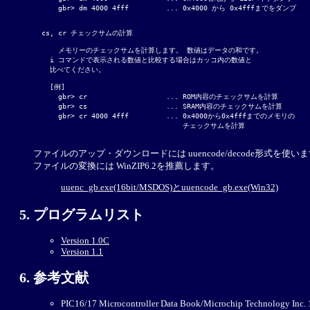
      gbr> dm 4000 4fff		... 0x4000 から 0x4fffまでをダンプ

  cs, cr チェックサムの計算

      メモリーのチェックサムを計算します。 数値はデータの和です。

    i コマンドで表示される数値と比較する場合はカッコ内の数値と

    比べてください。

    [例]

      gbr> cr			... ROM内容のチェックサムを計算

      gbr> cs			... SRAM内容のチェックサムを計算

      gbr> cr 4000 4fff		... 0x4000から0x4fffまでのメモリの

				    チェックサムを計算

ファイルのアップ・ダウンロードには uuencode/decode形式を使います。
ファイルの変換には WinZIP6.2を推薦します。
uuenc_gb.exe(16bit/MSDOS)とuuencode_gb.exe(Win32)
プログラムリスト
Version 1.0C
Version 1.1
参考文献
PIC16/17 Microcontroller Data Book/Microchip Technology Inc.