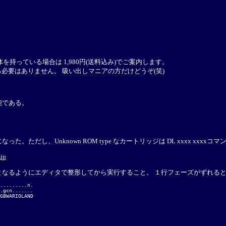
持っている場合は 1,980円(送料込み)でご案内します。
必要はありません。 吸い出しマニアの方だけどうぞ(笑)
能である。
ただし、Unknown ROM type なカートリッジは DL xxxx xx
ip
るようにエディタで整形してから実行すること。 １行フェーズがずれるとそこ
.........n.

.gcn.......

GBWARIOLAND
