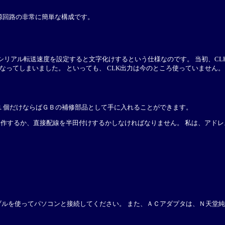
電源回路の非常に簡単な構成です。
リアル転送速度を設定すると文字化けするという仕様なのです。 当初、CLK信号へ
0KHzとなってしまいました。 といっても、 CLK出力は今のところ使っていません。
１個だけならばＧＢの補修部品として手に入れることができます。
自作するか、直接配線を半田付けするかしなければなりません。 私は、アド
ルを使ってパソコンと接続してください。 また、ＡＣアダプタは、Ｎ天堂純