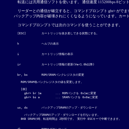
転送には汎用通信ソフトを使います。 通信速度 115200bps 8
リーダーとの通信が確立すると、コマンドプロンプト gbr> がでま
バックアップ内容が破壊されにくくなるようになっています。カートリ
コマンドプロンプトでは次のコマンドを使うことができます。
  [ESC]		カートリッジを抜き差しできる状態にする。

  h		ヘルプの表示

  i		カートリッジ情報の表示

  ir		カートリッジ情報の更新(Ver1.0b以降)

  br, bs 	ROM/SRAMバンクレジスタの変更

    ROM/SRAM各バンクレジスタの値を変更します。

    [例]

      gbr> br 1e	... ROMバンクを 0x1eに変更

      gbr> bs a		... SRAMバンクを 0x0aに変更

  us, ds	バックアップSRAMのアップ・ダウンロード

      バックアップSRAMのアップ・ダウンロードを行ないます。

    8KB SRAMの時、転送時間は 2秒弱です。 実行中 ESCキーで中断できます。
