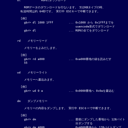
  dl		ROMのダウンロード

      ROMデータのダウンロードを行ないます。 512KBタイプの時、

    転送時間は約 64秒です。 実行中 ESCキーで中断できます。

    [例]

      gbr> dl 1000 1fff		... 0x1000 から 0x1fffまでを

				    uuencode形式でダウンロード

      gbr> dl			... ROMの全てをダウンロード

  rd	メモリーリード

      メモリーをよみだします。

    [例]

      gbr> rd a000		... 0xa000番地の値を読みだす

      55

  wd	メモリーライト

      メモリーへ書込みます。

    [例]

      gbr> wd 0 a		... 0x0000番地へ 0x0aを書込む

  dm	ダンプメモリー

      メモリーの内容をダンプします。 実行中 ESCキーで中断できます。

    [例]

      gbr> dm			... 最後にダンプした番地から 128バイト

				    分ダンプする

      gbr> dm 4000		... 0x4000番地から 128バイトダンプ
