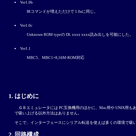
Ver1.0b
IRコマンドが増えただけで 1.0aに同じ。
Ver1.0c
Unknown ROM typeの DL xxxx xxxx読み出しを可能にした。
Ver1.1
MBC5、MBC1+8,16M-ROM対応
はじめに
ＧＢエミュレータには PC互換機用のほかに、Mac用や UNIX
で吸い上げる以外方法はありません。
そこで、インターフェースにシリアル転送を使えば多くの環境で吸
回路構成