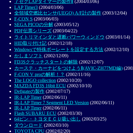
７セグLAPタイマーの製作Ⅱ
(2004/03/06)
LAP Timer3
(2004/03/06)
全領域空燃比センサ(UEGO) A/F計の製作
(2003/12/04)
F-CON S
(2003/06/03)
SEGA PICOの分解
(2003/05/12)
PDF伝票シリーズ
(2003/04/22)
ライトリマインダと遅断パワーウィンドウ
(2003/01/14)
HID取り付け記
(2002/12/18)
Windowsで特殊ボーレートを設定する方法
(2002/12/10)
かしまソフト
(2002/12/09)
FD3Sクラッチスタートの解除
(2002/12/07)
カーステ・カーナビをつけようⅡ(AVIC-ZH77MD編)
(200
F-CON V proの解析！？
(2002/11/16)
The LOGO collection
(2002/10/20)
MAZDA FD3S 16bit ECU
(2002/10/10)
Defigateの製作
(2002/07/17)
IR-LAP Timer
(2002/06/11)
IR-LAP Timer 7 Segment LED Version
(2002/06/11)
IR-LAP Timer
(2002/06/11)
Flash SUBARU ECU
(2002/03/30)
64ピン・トヨタＥＣＵ吸い出し
(2002/03/25)
ダウンロード
(2002/03/10)
TOYOTA CPU
(2002/02/20)