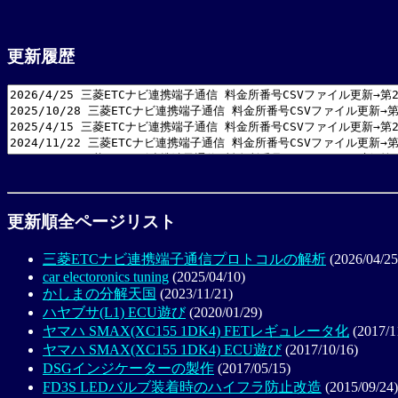
更新履歴
更新順全ページリスト
三菱ETCナビ連携端子通信プロトコルの解析
(2026/04/25
car electoronics tuning
(2025/04/10)
かしまの分解天国
(2023/11/21)
ハヤブサ(L1) ECU遊び
(2020/01/29)
ヤマハ SMAX(XC155 1DK4) FETレギュレータ化
(2017/1
ヤマハ SMAX(XC155 1DK4) ECU遊び
(2017/10/16)
DSGインジケーターの製作
(2017/05/15)
FD3S LEDバルブ装着時のハイフラ防止改造
(2015/09/24)