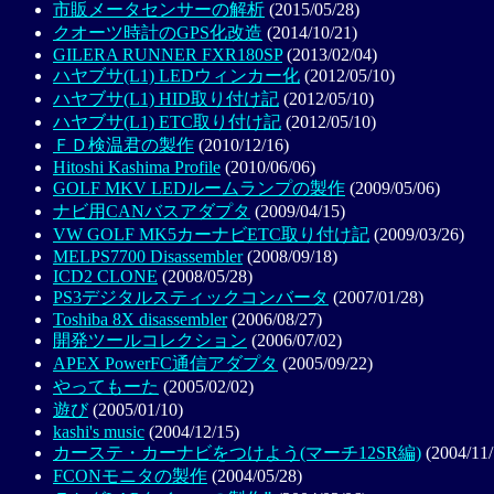
市販メータセンサーの解析
(2015/05/28)
クオーツ時計のGPS化改造
(2014/10/21)
GILERA RUNNER FXR180SP
(2013/02/04)
ハヤブサ(L1) LEDウィンカー化
(2012/05/10)
ハヤブサ(L1) HID取り付け記
(2012/05/10)
ハヤブサ(L1) ETC取り付け記
(2012/05/10)
ＦＤ検温君の製作
(2010/12/16)
Hitoshi Kashima Profile
(2010/06/06)
GOLF MKV LEDルームランプの製作
(2009/05/06)
ナビ用CANバスアダプタ
(2009/04/15)
VW GOLF MK5カーナビETC取り付け記
(2009/03/26)
MELPS7700 Disassembler
(2008/09/18)
ICD2 CLONE
(2008/05/28)
PS3デジタルスティックコンバータ
(2007/01/28)
Toshiba 8X disassembler
(2006/08/27)
開発ツールコレクション
(2006/07/02)
APEX PowerFC通信アダプタ
(2005/09/22)
やってもーた
(2005/02/02)
遊び
(2005/01/10)
kashi's music
(2004/12/15)
カーステ・カーナビをつけよう(マーチ12SR編)
(2004/11/
FCONモニタの製作
(2004/05/28)