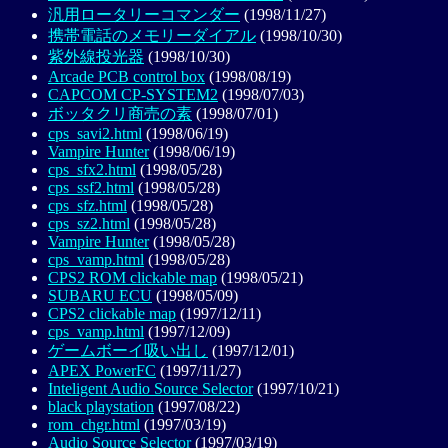
汎用ロータリーコマンダー
(1998/11/27)
携帯電話のメモリーダイアル
(1998/10/30)
紫外線投光器
(1998/10/30)
Arcade PCB control box
(1998/08/19)
CAPCOM CP-SYSTEM2
(1998/07/03)
ボッタクリ商売の素
(1998/07/01)
cps_savi2.html
(1998/06/19)
Vampire Hunter
(1998/06/19)
cps_sfx2.html
(1998/05/28)
cps_ssf2.html
(1998/05/28)
cps_sfz.html
(1998/05/28)
cps_sz2.html
(1998/05/28)
Vampire Hunter
(1998/05/28)
cps_vamp.html
(1998/05/28)
CPS2 ROM clickable map
(1998/05/21)
SUBARU ECU
(1998/05/09)
CPS2 clickable map
(1997/12/11)
cps_vamp.html
(1997/12/09)
ゲームボーイ吸い出し
(1997/12/01)
APEX PowerFC
(1997/11/27)
Inteligent Audio Source Selector
(1997/10/21)
black playstation
(1997/08/22)
rom_chgr.html
(1997/03/19)
Audio Source Selector
(1997/03/19)