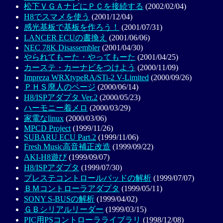
松下ＶＧＡナビにＰＣを接続する
(2002/02/04)
H8でスマメを使う
(2001/12/04)
感光基板で基板を作ろう！
(2001/07/31)
LANCER ECUの書換え
(2001/06/06)
NEC 78K Disassembler
(2001/04/30)
やられてもーた・やってもーた
(2001/04/25)
カーステ・カーナビをつけよう
(2000/11/09)
Impreza WRXtypeRA/STi-2 V-Limited
(2000/09/26)
ＰＨＳ廃人のページ
(2000/06/14)
H8/ISPアダプタ Ver.2
(2000/05/23)
ハーモニー着メロ
(2000/03/29)
家電なlinux
(2000/03/06)
MPCD Project
(1999/11/26)
SUBARU ECU Part.2
(1999/11/06)
Fresh Music高音補正改造
(1999/09/22)
AKI-H8遊び
(1999/09/07)
H8/ISPアダプタ
(1999/07/30)
プレステコントロールパッドの解析
(1999/07/07)
ＢＭコントローラアダプタ
(1999/05/11)
SONY S-BUSの解析
(1999/04/02)
ＧＢシリアルリーダー
(1999/03/15)
PIC用PSコントローラライブラリ
(1998/12/08)