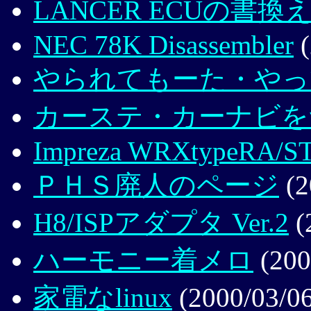
LANCER ECUの書換
NEC 78K Disassembler
(
やられてもーた・やっ
カーステ・カーナビを
Impreza WRXtypeRA/STi
ＰＨＳ廃人のページ
(2
H8/ISPアダプタ Ver.2
(
ハーモニー着メロ
(200
家電なlinux
(2000/03/06