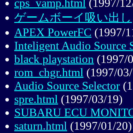
cps_vamp.html
(1997/12
ゲームボーイ吸い出し
APEX PowerFC
(1997/1
Inteligent Audio Source 
black playstation
(1997/0
rom_chgr.html
(1997/03/
Audio Source Selector
(1
spre.html
(1997/03/19)
SUBARU ECU MONIT
saturn.html
(1997/01/20)